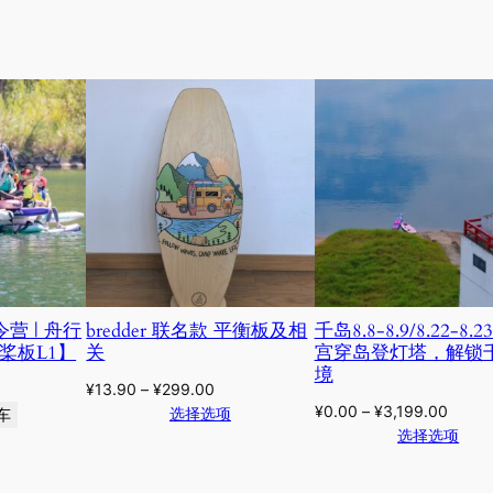
令营 | 舟行
bredder 联名款 平衡板及相
千岛8.8-8.9/8.22-8.23
桨板L1】
关
宫穿岛登灯塔，解锁
境
¥
13.90
–
¥
299.00
¥
0.00
–
¥
3,199.00
选择选项
车
选择选项