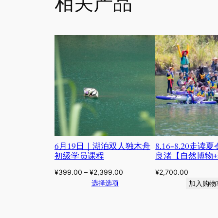
相关产品
6月19日｜湖泊双人独木舟
8.16-8.20走读夏
初级学员课程
良渚【自然博物+
¥
399.00
–
¥
2,399.00
¥
2,700.00
选择选项
加入购物