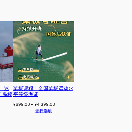
 | 迷
桨板课程｜全国桨板运动水
千岛秘
平等级考证
¥
699.00
–
¥
4,399.00
选择选项