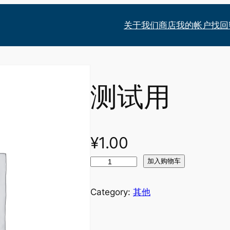
关于我们
商店
我的帐户
找回
测试用
¥
1.00
测
加入购物车
试
用
Category:
其他
数
量