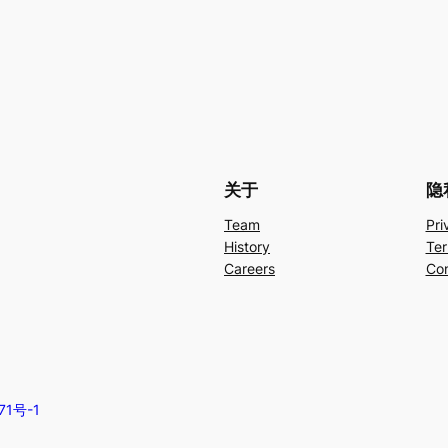
关于
隐
Team
Pri
History
Ter
Careers
Con
71号-1