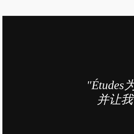
"Étu
并让我