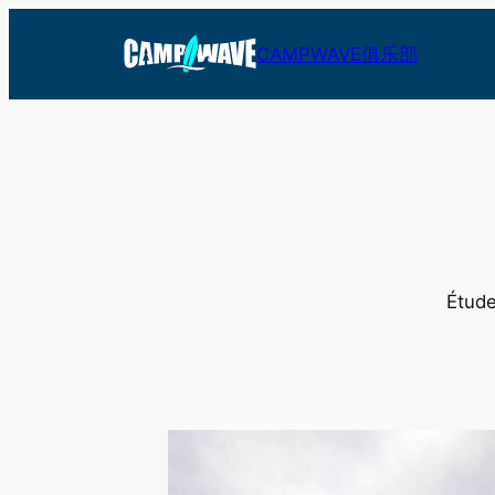
跳
至
CAMPWAVE俱乐部
内
容
Ét