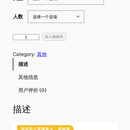
人数
河
加入购物车
流
百
Category:
其他
公
描述
里
探
其他信息
索
卡
用户评价 (0)
｜
零
描述
基
础
连