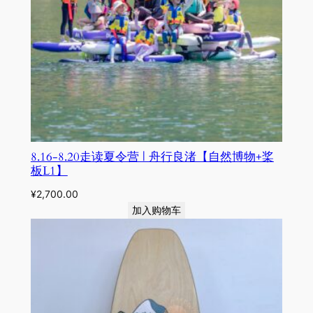
8.16-8.20走读夏令营 | 舟行良渚【自然博物+桨
板L1】
¥
2,700.00
加入购物车