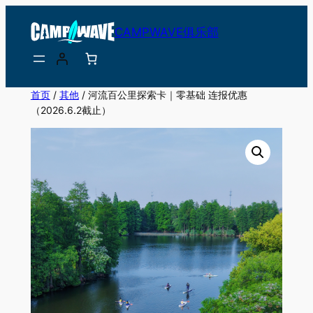
跳
CAMPWAVE俱乐部
至
内
容
首页
/
其他
/ 河流百公里探索卡｜零基础 连报优惠
（2026.6.2截止）