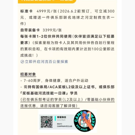
报
优
惠
（
2
0
2
6
.
6
.
2
截
止
）
数
量