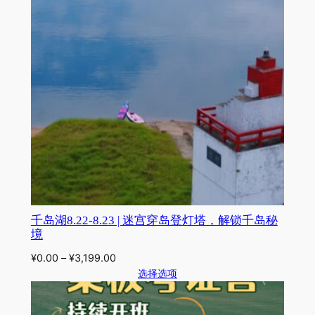
千岛湖8.22-8.23 | 迷宫穿岛登灯塔，解锁千岛秘
境
¥
0.00
–
¥
3,199.00
选择选项