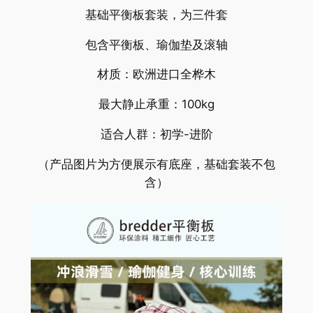
基础平衡板套装，为三件套
板
及
包含平衡板、瑜伽垫及滚轴
相
关
材质：欧洲进口全桦木
数
最大静止承重：100kg
量
适合人群：初学-进阶
（产品图片为方便展示有底座，基础套装不包
含）