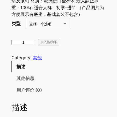
垫及滚轴 材质：欧洲进口全桦木 最大静止承
重：100kg 适合人群：初学-进阶 （产品图片为
方便展示有底座，基础套装不包含）
类型
b
加入购物车
r
e
Category:
其他
d
描述
d
e
其他信息
r
联
用户评价 (0)
名
款
描述
平
衡