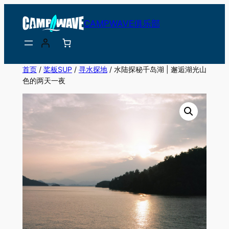
跳
CAMPWAVE俱乐部
至
内
容
首页
/
桨板SUP
/
寻水探地
/ 水陆探秘千岛湖 | 邂逅湖光山
色的两天一夜