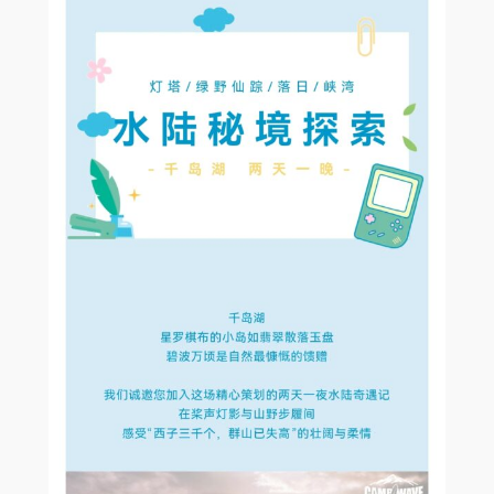
色
的
两
天
一
夜
数
量