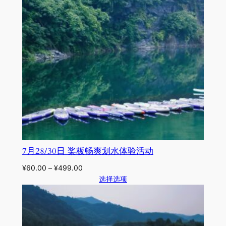
7月28/30日 桨板畅爽划水体验活动
¥
60.00
–
¥
499.00
选择选项