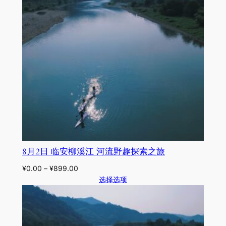
8月2日 临安柳溪江 河流野趣探索之旅
¥
0.00
–
¥
899.00
选择选项