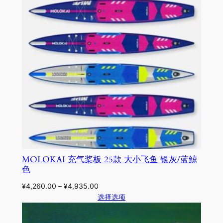
MOLOKAI 充气桨板 25款 大小飞鱼 银灰/蓝鲸
色
¥
4,260.00
–
¥
4,935.00
选择选项