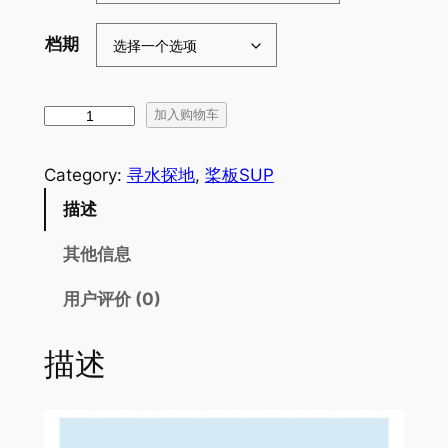
档期
水
加入购物车
陆
探
Category:
寻水探地
, 
桨板SUP
秘
描述
千
岛
其他信息
湖
|
用户评价 (0)
邂
逅
描述
湖
光
山