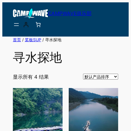
跳
CAMPWAVE俱乐部
至
内
容
首页
/
桨板SUP
/ 寻水探地
寻水探地
显示所有 4 结果