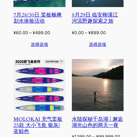
7月28/30日 桨板畅爽
8月29日 临安柳溪江
划水体验活动
河流野趣探索之旅
¥
60.00
–
¥
499.00
¥
0.00
–
¥
899.00
选择选项
选择选项
MOLOKAI 充气桨板
水陆探秘千岛湖 | 邂逅
25款 大小飞鱼 银灰/
湖光山色的两天一夜
蓝鲸色
¥
1,199.00
–
¥
99,999.00