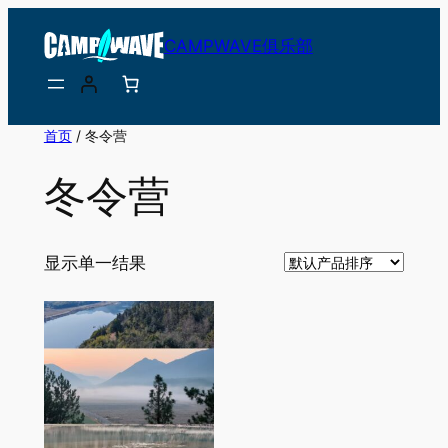
跳
CAMPWAVE俱乐部
至
内
容
首页
/ 冬令营
冬令营
显示单一结果